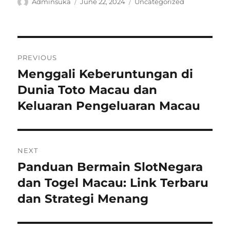
Author
Posted
Categories
Adminsuka
June 22, 2024
Uncategorized
on
Post
PREVIOUS
navigation
Menggali Keberuntungan di
Previous
post:
Dunia Toto Macau dan
Keluaran Pengeluaran Macau
NEXT
Panduan Bermain SlotNegara
Next
post:
dan Togel Macau: Link Terbaru
dan Strategi Menang