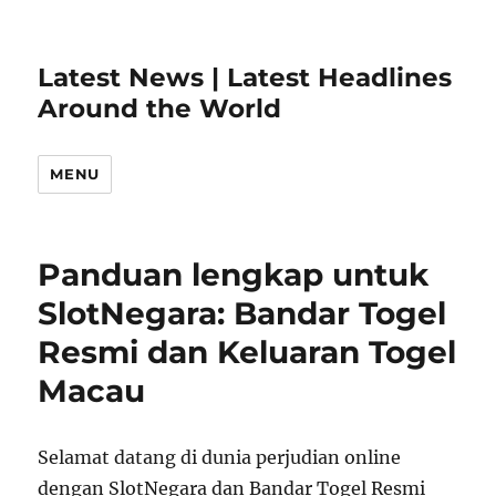
Latest News | Latest Headlines
Around the World
MENU
Panduan lengkap untuk
SlotNegara: Bandar Togel
Resmi dan Keluaran Togel
Macau
Selamat datang di dunia perjudian online
dengan SlotNegara dan Bandar Togel Resmi