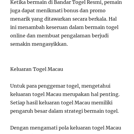
Ketika bermain di Bandar Togel Resmi, pemain
juga dapat menikmati bonus dan promo
menarik yang ditawarkan secara berkala. Hal
ini menambah keseruan dalam bermain togel
online dan membuat pengalaman berjudi
semakin mengasyikkan.
Keluaran Togel Macau
Untuk para penggemar togel, mengetahui
keluaran togel Macau merupakan hal penting.
Setiap hasil keluaran togel Macau memiliki
pengaruh besar dalam strategi bermain togel.
Dengan mengamati pola keluaran togel Macau