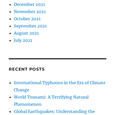
December 2021
November 2021
October 2021
September 2021
August 2021
July 2021
RECENT POSTS
International Typhoons in the Era of Climate
Change
World Tsunami: A Terrifying Natural
Phenomenon
Global Earthquakes: Understanding the