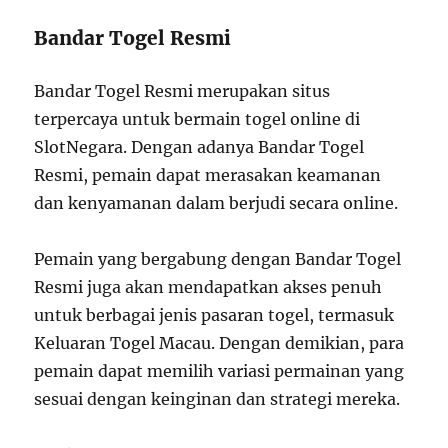
Bandar Togel Resmi
Bandar Togel Resmi merupakan situs
terpercaya untuk bermain togel online di
SlotNegara. Dengan adanya Bandar Togel
Resmi, pemain dapat merasakan keamanan
dan kenyamanan dalam berjudi secara online.
Pemain yang bergabung dengan Bandar Togel
Resmi juga akan mendapatkan akses penuh
untuk berbagai jenis pasaran togel, termasuk
Keluaran Togel Macau. Dengan demikian, para
pemain dapat memilih variasi permainan yang
sesuai dengan keinginan dan strategi mereka.