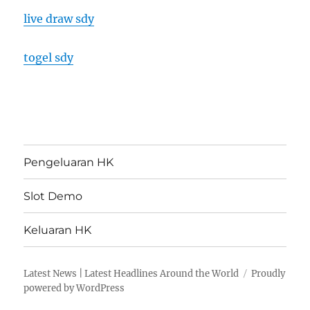
live draw sdy
togel sdy
Pengeluaran HK
Slot Demo
Keluaran HK
Latest News | Latest Headlines Around the World
Proudly
powered by WordPress