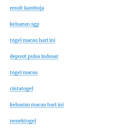
result kamboja
keluaran sgp
togel macau hari ini
deposit pulsa indosat
togel macau
cintatogel
keluaran macau hari ini
nenektogel