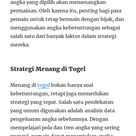
angka yang dipilih akan memenangkan
permainan. Oleh karena itu, penting bagi para
pemain untuk tetap bermain dengan bijak, dan
menggunakan angka keberuntungan sebagai
salah satu dari banyak faktor dalam strategi
mereka.
Strategi Menang di Togel
Menang di
togel
bukan hanya soal
keberuntungan, tetapi juga memerlukan
strategi yang tepat. Salah satu pendekatan
yang umum digunakan adalah analisis data
pengeluaran angka sebelumnya. Dengan
mempelajari pola dan tren angka yang sering