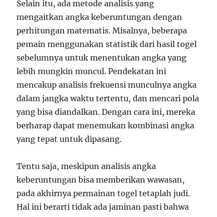
Selain itu, ada metode analisis yang
mengaitkan angka keberuntungan dengan
perhitungan matematis. Misalnya, beberapa
pemain menggunakan statistik dari hasil togel
sebelumnya untuk menentukan angka yang
lebih mungkin muncul. Pendekatan ini
mencakup analisis frekuensi munculnya angka
dalam jangka waktu tertentu, dan mencari pola
yang bisa diandalkan. Dengan cara ini, mereka
berharap dapat menemukan kombinasi angka
yang tepat untuk dipasang.
Tentu saja, meskipun analisis angka
keberuntungan bisa memberikan wawasan,
pada akhirnya permainan togel tetaplah judi.
Hal ini berarti tidak ada jaminan pasti bahwa