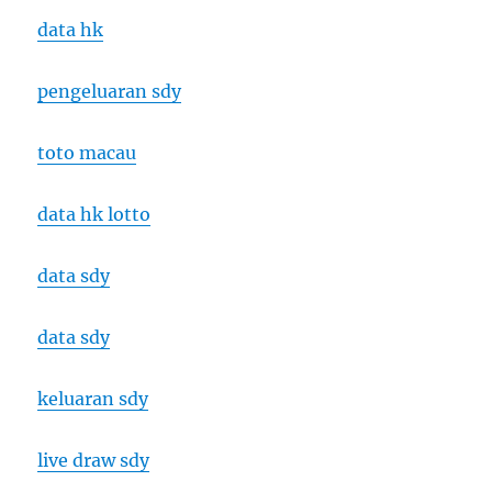
data hk
pengeluaran sdy
toto macau
data hk lotto
data sdy
data sdy
keluaran sdy
live draw sdy