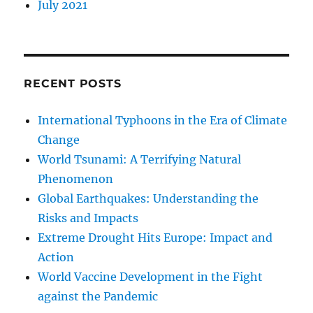
July 2021
RECENT POSTS
International Typhoons in the Era of Climate
Change
World Tsunami: A Terrifying Natural
Phenomenon
Global Earthquakes: Understanding the
Risks and Impacts
Extreme Drought Hits Europe: Impact and
Action
World Vaccine Development in the Fight
against the Pandemic