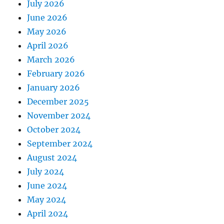
July 2026
June 2026
May 2026
April 2026
March 2026
February 2026
January 2026
December 2025
November 2024
October 2024
September 2024
August 2024
July 2024
June 2024
May 2024
April 2024